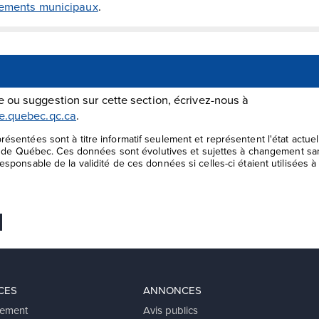
glements municipaux
.
 ou suggestion sur cette section, écrivez-nous à
le.quebec.qc.ca
.
ésentées sont à titre informatif seulement et représentent l'état actu
le de Québec. Ces données sont évolutives et sujettes à changement san
sponsable de la validité de ces données si celles-ci étaient utilisées à 
 favoris
er
voyer Ã un ami
CES
ANNONCES
ement
Avis publics