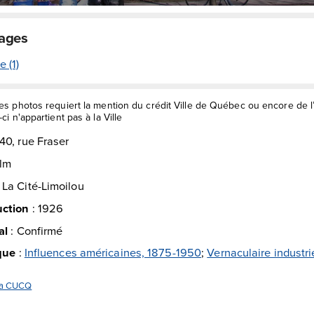
mages
e (1)
des photos requiert la mention du crédit Ville de Québec ou encore de 
ci n'appartient pas à la Ville
40, rue Fraser
lm
:
La Cité-Limoilou
uction
:
1926
al
:
Confirmé
ique
:
Influences américaines, 1875-1950
;
Vernaculaire industrie
 la CUCQ