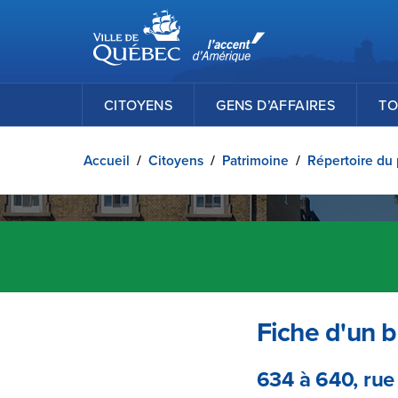
Ville de Québec
Passer au contenu principal
CITOYENS
GENS D’AFFAIRES
TO
Accueil
/
Citoyens
/
Patrimoine
/
Répertoire du 
Fiche d'un b
634 à 640, rue