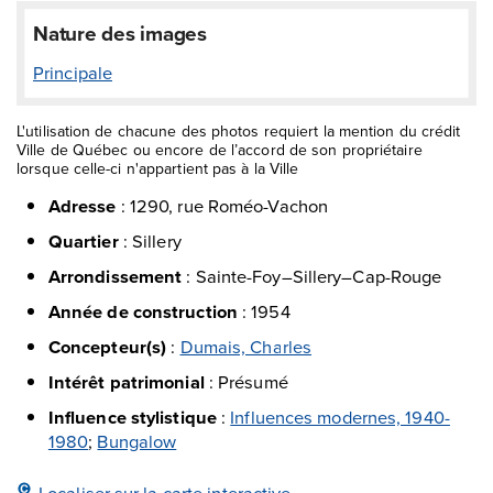
Nature des images
Principale
L'utilisation de chacune des photos requiert la mention du crédit
Ville de Québec ou encore de l’accord de son propriétaire
lorsque celle-ci n'appartient pas à la Ville
Adresse
:
1290, rue Roméo-Vachon
Quartier
:
Sillery
Arrondissement
:
Sainte-Foy–Sillery–Cap-Rouge
Année de construction
:
1954
Concepteur(s)
:
Dumais, Charles
Intérêt patrimonial
:
Présumé
Influence stylistique
:
Influences modernes, 1940-
1980
;
Bungalow
Localiser sur la carte interactive