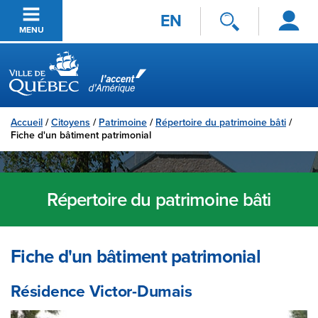
Se
Passer au contenu principal
EN
connecter
MENU
Ville de Québec
Accueil
/
Citoyens
/
Patrimoine
/
Répertoire du patrimoine bâti
/
Fiche d'un bâtiment patrimonial
Répertoire du patrimoine bâti
Fiche d'un bâtiment patrimonial
Résidence Victor-Dumais