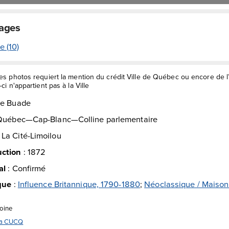
mages
e (10)
des photos requiert la mention du crédit Ville de Québec ou encore de 
ci n'appartient pas à la Ville
De Buade
Québec—Cap-Blanc—Colline parlementaire
:
La Cité-Limoilou
uction
:
1872
al
:
Confirmé
ique
:
Influence Britannique, 1790-1880
;
Néoclassique / Maison
moine
 la CUCQ