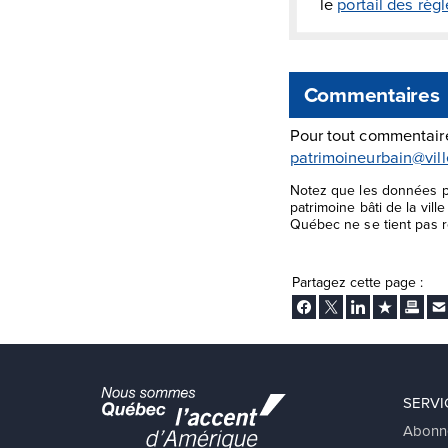
le
portail des rè
Commentaires
Pour tout commentaire
patrimoineurbain@vil
Notez que les données pr
patrimoine bâti de la vil
Québec ne se tient pas re
Partagez cette page :
Facebook
Twitter
LinkedIn
Ajouter aux
Imprim
En
SERVI
Abonn