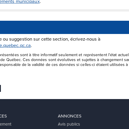
glements municipaux
.
 ou suggestion sur cette section, écrivez-nous à
le.quebec.qc.ca
.
ésentées sont à titre informatif seulement et représentent l'état actu
le de Québec. Ces données sont évolutives et sujettes à changement san
sponsable de la validité de ces données si celles-ci étaient utilisées à 
 favoris
er
voyer Ã un ami
CES
ANNONCES
ement
Avis publics