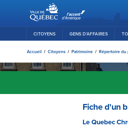
Ville de Québec
Passer au contenu principal
CITOYENS
GENS D’AFFAIRES
TO
Accueil
/
Citoyens
/
Patrimoine
/
Répertoire du 
Fiche d'un b
Le Quebec Chr