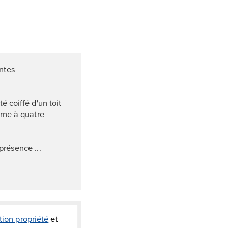
antes
é coiffé d'un toit
erne à quatre
présence ...
tion propriété
et