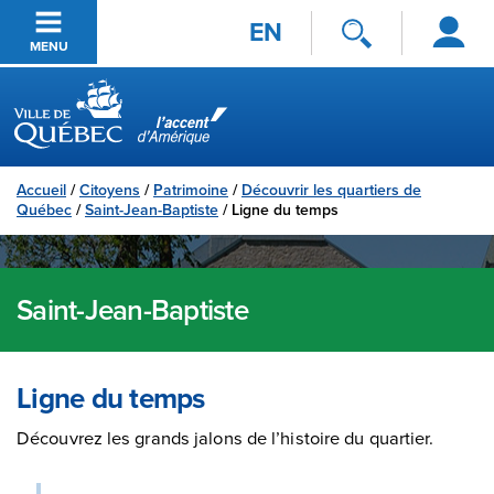
Se
Passer au contenu principal
EN
connecter
MENU
Ville de Québec
Accueil
/
Citoyens
/
Patrimoine
/
Découvrir les quartiers de
Québec
/
Saint-Jean-Baptiste
/
Ligne du temps
Saint-Jean-Baptiste
Ligne du temps
Découvrez les grands jalons de l’histoire du quartier.