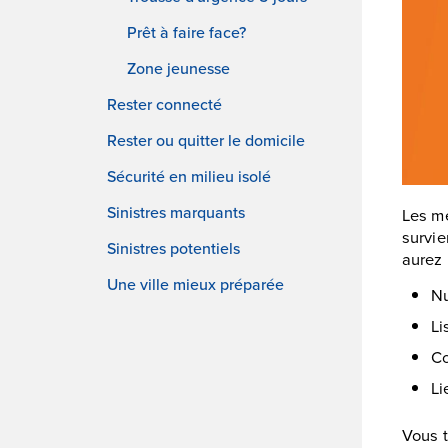
Prêt à faire face?
Zone jeunesse
Rester connecté
Rester ou quitter le domicile
Sécurité en milieu isolé
Sinistres marquants
Les me
survie
Sinistres potentiels
aurez 
Une ville mieux préparée
Nu
Li
Co
Li
Vous t