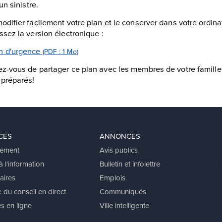
un sinistre.
odifier facilement votre plan et le conserver dans votre ordina
ssez la version électronique :
n d'urgence
(PDF : 1
Mo
)
z-vous de partager ce plan avec les membres de votre famille,
 préparés!
CES
ANNONCES
ement
Avis publics
 l'information
Bulletin et infolettre
aires
Emplois
 du conseil en direct
Communiqués
s en ligne
Ville intelligente