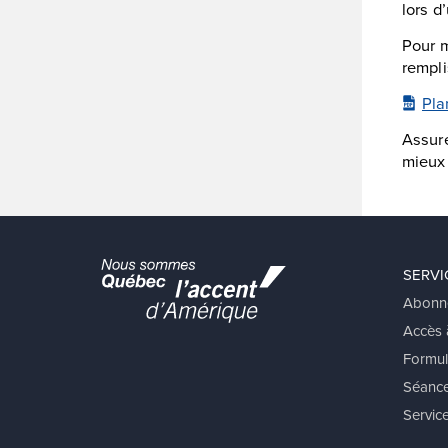
lors d’
Pour m
rempli
Pla
Assure
mieux
SERVI
Abonn
Accès à
Formul
Séance
Service