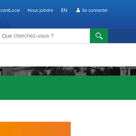
EN
centLocal
Nous joindre
Se connecter
echerche