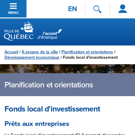
Se
Passer au contenu principal
EN
connecter
MENU
Ville de Québec
Accueil
/
À propos de la ville
/
Planification et orientations
/
Développement économique
/
Fonds local d'investissement
Planification et orientations
Fonds local d'investissement
Prêts aux entreprises
Le Fonds local d'investissement (FLI) permet d’accorder