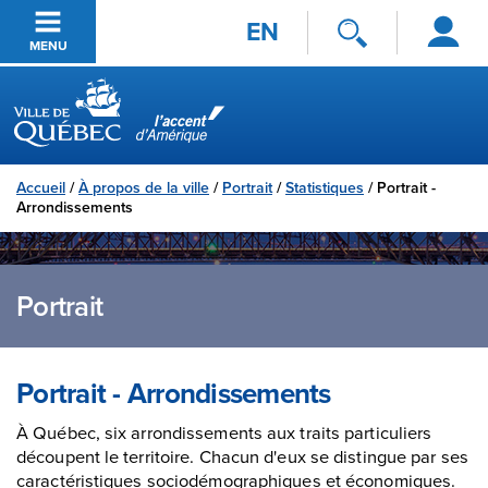
Se
Passer au contenu principal
EN
connecter
MENU
Ville de Québec
Accueil
/
À propos de la ville
/
Portrait
/
Statistiques
/
Portrait -
Arrondissements
Portrait
Portrait - Arrondissements
À Québec, six arrondissements aux traits particuliers
découpent le territoire. Chacun d'eux se distingue par ses
caractéristiques sociodémographiques et économiques.