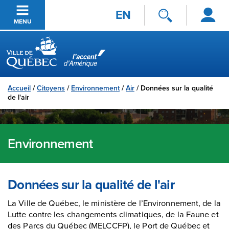
Se
Passer au contenu principal
EN
connecter
MENU
Ville de Québec
Accueil
/
Citoyens
/
Environnement
/
Air
/
Données sur la qualité
de l'air
Environnement
Données sur la qualité de l'air
La Ville de Québec, le ministère de l’Environnement, de la
Lutte contre les changements climatiques, de la Faune et
des Parcs du Québec (MELCCFP), le Port de Québec et