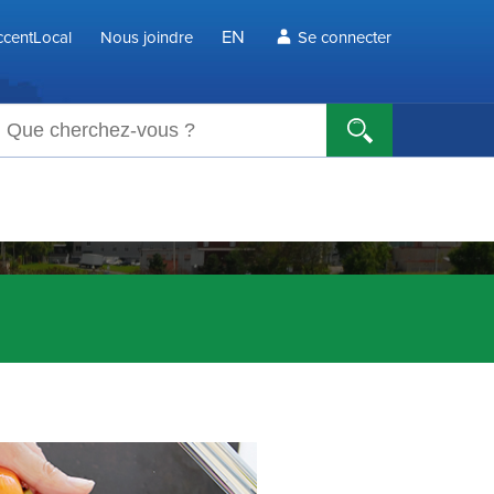
EN
centLocal
Nous joindre
Se connecter
echerche