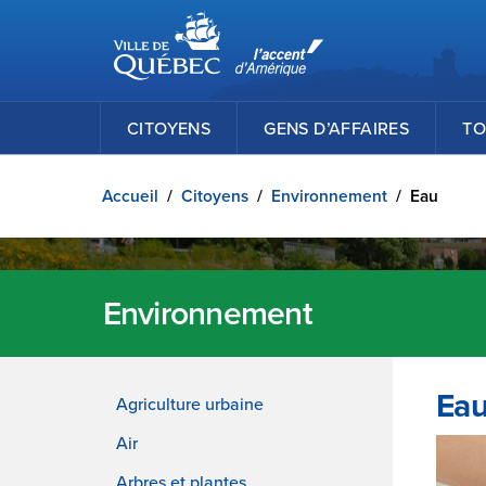
Ville de Québec
Passer au contenu principal
CITOYENS
GENS D’AFFAIRES
TO
Accueil
/
Citoyens
/
Environnement
/
Eau
Environnement
Ea
Agriculture urbaine
Air
Arbres et plantes