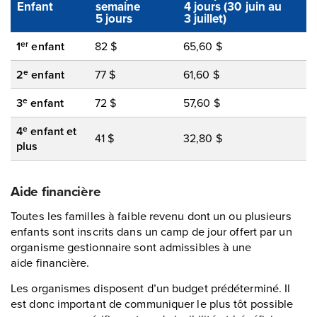
Enfant
semaine
4 jours (30 juin au
5 jours
3 juillet)
er
1
enfant
82 $
65,60 $
e
2
enfant
77 $
61,60 $
e
3
enfant
72 $
57,60 $
e
4
enfant et
41 $
32,80 $
plus
Aide financière
Toutes les familles à faible revenu dont un ou plusieurs
enfants sont inscrits dans un camp de jour offert par un
organisme gestionnaire sont admissibles à une
aide financière.
Les organismes disposent d’un budget prédéterminé. Il
est donc important de communiquer le plus tôt possible