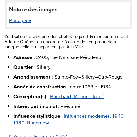
Nature des images
Principale
L'utilisation de chacune des photos requiert la mention du crédit
Ville de Québec ou encore de l’accord de son propriétaire
lorsque celle-ci n'appartient pas à la Ville
Adresse
:
2405, rue Narcisse-Pérodeau
Quartier
:
Sillery
Arrondissement
:
Sainte-Foy–Sillery–Cap-Rouge
Année de construction
:
entre 1963 et 1964
Concepteur(s)
:
Bouchard, Maurice-René
Intérêt patrimonial
:
Présumé
Influence stylistique
:
Influences modernes, 1940-
1980
;
Bungalow
Sous la juridiction de la CUCQ