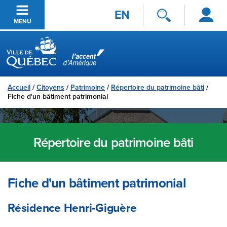
Se
Passer au contenu principal
EN
connecter
MENU
Ville de Québec
Accueil
/
Citoyens
/
Patrimoine
/
Répertoire du patrimoine bâti
/
Fiche d'un bâtiment patrimonial
Répertoire du patrimoine bâti
Fiche d'un bâtiment patrimonial
Résidence Henri-Giguère