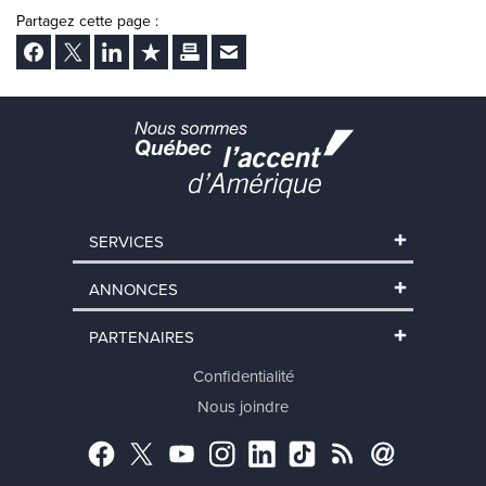
Partagez cette page :
Facebook
Twitter
LinkedIn
Ajouter aux favoris
Imprimer
Envoyer Ã un ami
SERVICES
ANNONCES
PARTENAIRES
Confidentialité
Nous joindre
Facebook
Twitter
YouTube
Instagram
LinkedIn
TikTok
RSS
Abonnement