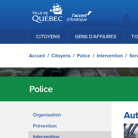
Ville de Québec
Passer au contenu principal
CITOYENS
GENS D’AFFAIRES
TO
Accueil
/
Citoyens
/
Police
/
Intervention
/
Serv
Police
Aut
Organisation
Prévention
Intervention