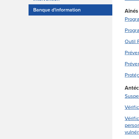
Banque d'information
Aînés
Progr
Progra
Outil
Préven
Préven
Protég
Antéc
Suspe
Vérifi
Vérifi
perso
vulnér