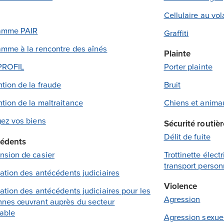
Cellulaire au vol
amme PAIR
Graffiti
mme à la rencontre des aînés
Plainte
 PROFIL
Porter plainte
tion de la fraude
Bruit
tion de la maltraitance
Chiens et anima
ez vos biens
Sécurité routièr
Délit de fuite
édents
nsion de casier
Trottinette élect
transport person
cation des antécédents judiciaires
Violence
cation des antécédents judiciaires pour les
Agression
nnes œuvrant auprès du secteur
able
Agression sexue