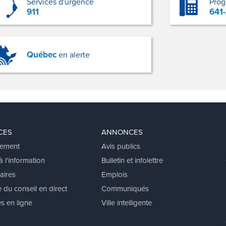
Services d'urgence
Pro
911
641
Québec
en alerte
CES
ANNONCES
ement
Avis publics
 l'information
Bulletin et infolettre
aires
Emplois
 du conseil en direct
Communiqués
s en ligne
Ville intelligente