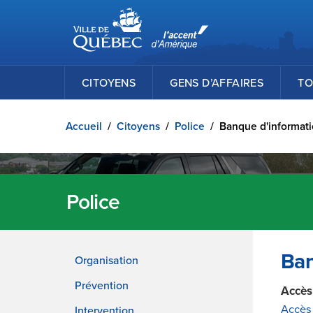
Ville de Québec
Passer au contenu principal
CITOYENS
GENS D’AFFAIRES
TO
Accueil
/
Citoyens
/
Police
/
Banque d'informat
Police
Ban
Organisation
Prévention
Accès
Accès 
Intervention