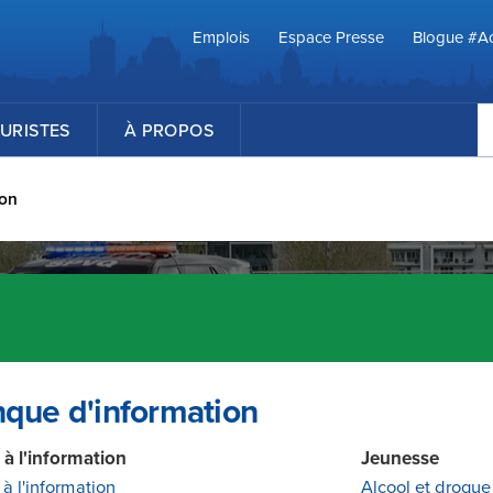
Emplois
Espace Presse
Blogue #Ac
R
URISTES
À PROPOS
ion
que d'information
 à l'information
Jeunesse
à l'information
Alcool et drogue