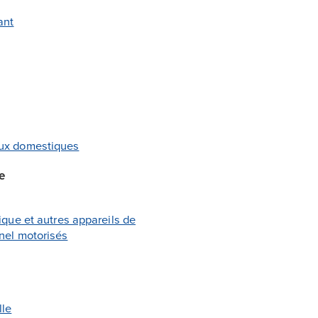
ant
ux domestiques
e
rique et autres appareils de
nel motorisés
lle