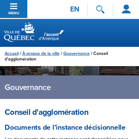
Se
Passer au contenu principal
EN
connecter
MENU
Ville de Québec
Accueil
/
À propos de la ville
/
Gouvernance
/
Conseil
d'agglomération
Gouvernance
Conseil d'agglomération
Documents de l’instance décisionnelle
Les documents de cette instance sont disponibles pour