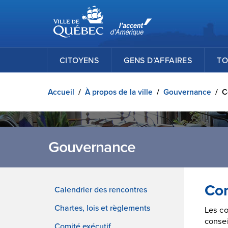
Ville de Québec
Passer au contenu principal
CITOYENS
GENS D’AFFAIRES
TO
Accueil
/
À propos de la ville
/
Gouvernance
/
C
Gouvernance
Con
Calendrier des rencontres
Chartes, lois et règlements
Les co
consei
Comité exécutif