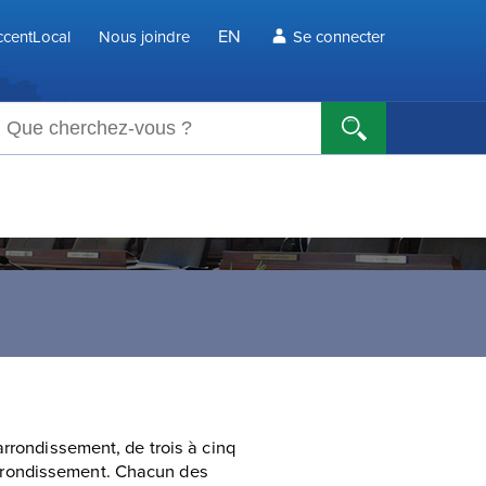
EN
centLocal
Nous joindre
Se connecter
echerche
arrondissement, de trois à cinq
l’arrondissement. Chacun des