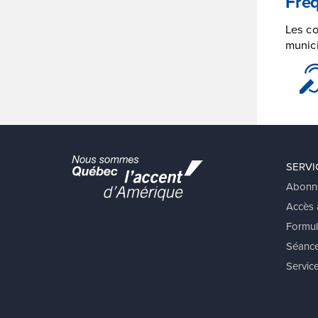
Fré
Les co
munici
SERVI
Abonn
Accès à
Formul
Séance
Service