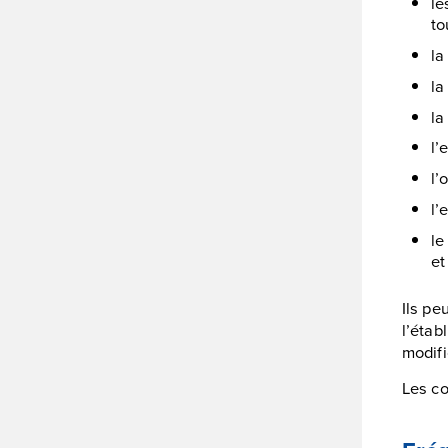
le
to
la
la
la
l’
l’
l’
le
et
Ils pe
l’étab
modifi
Les co