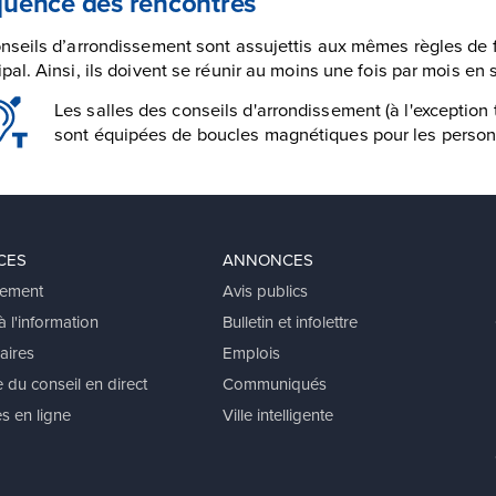
quence des rencontres
nseils d’arrondissement sont assujettis aux mêmes règles de 
pal. Ainsi, ils doivent se réunir au moins une fois par mois en
Les salles des conseils d'arrondissement (à l'exception
sont équipées de boucles magnétiques pour les perso
CES
ANNONCES
ement
Avis publics
 l'information
Bulletin et infolettre
aires
Emplois
 du conseil en direct
Communiqués
s en ligne
Ville intelligente