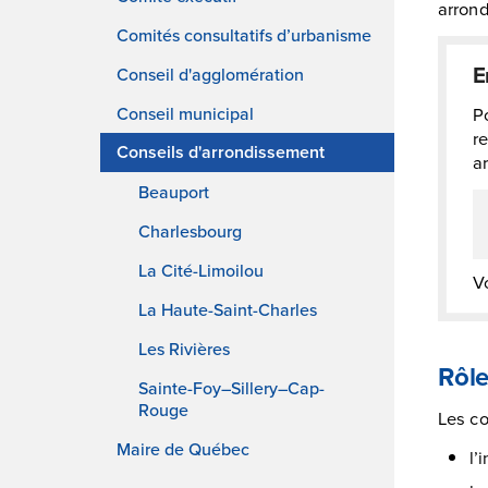
arrond
Comités consultatifs d’urbanisme
E
Conseil d'agglomération
P
Conseil municipal
r
Conseils d'arrondissement
a
Beauport
Charlesbourg
La Cité-Limoilou
V
La Haute-Saint-Charles
Les Rivières
Rôl
Sainte-Foy–Sillery–Cap-
Rouge
Les co
Maire de Québec
l’