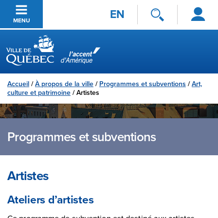
Se
Passer au contenu principal
EN
connecter
MENU
Ville de Québec
Accueil
/
À propos de la ville
/
Programmes et subventions
/
Art,
culture et patrimoine
/
Artistes
Programmes et subventions
Artistes
Ateliers d’artistes
Ce programme de subvention est destiné aux artistes