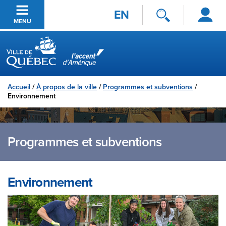
Se
Passer au contenu principal
EN
connecter
MENU
Ville de Québec
Accueil
/
À propos de la ville
/
Programmes et subventions
/
Environnement
Programmes et subventions
Environnement