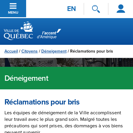
Se
Passer au contenu principal
EN
connecter
MENU
Ville de Québec
Accueil
/
Citoyens
/
Déneigement
/
Réclamations pour bris
Déneigement
Réclamations pour bris
Les équipes de déneigement de la Ville accomplissent
leur travail avec le plus grand soin. Malgré toutes les
précautions qui sont prises, des dommages à vos biens
peuvent survenir.