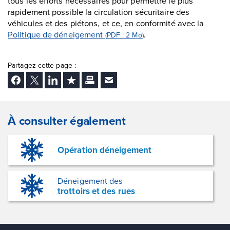
tous les efforts nécessaires pour permettre le plus
rapidement possible la circulation sécuritaire des
véhicules et des piétons, et ce, en conformité avec la
Politique de déneigement
.
(PDF : 2
Mo
)
Partagez cette page :
Facebook
Twitter
LinkedIn
Ajouter aux favoris
Imprimer
Envoyer Ã un ami
À consulter également
Opération déneigement
Déneigement des
trottoirs et des rues