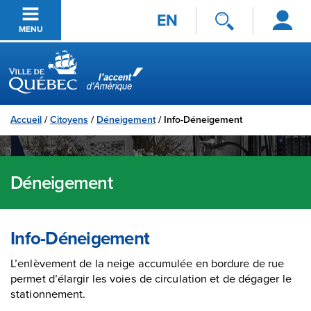
Se
Passer au contenu principal
EN
connecter
MENU
Ville de Québec
Accueil
/
Citoyens
/
Déneigement
/
Info-Déneigement
Déneigement
Info-Déneigement
L’enlèvement de la neige accumulée en bordure de rue
permet d’élargir les voies de circulation et de dégager le
stationnement.