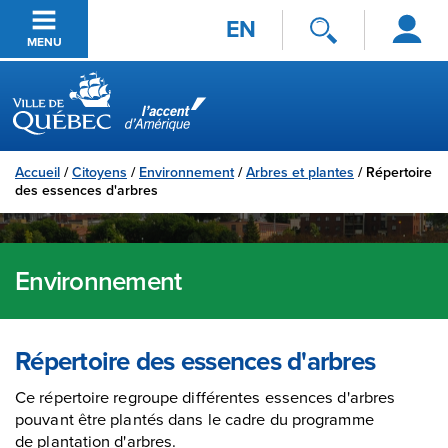
Se
Passer au contenu principal
EN
connecter
MENU
Ville de Québec
Accueil
/
Citoyens
/
Environnement
/
Arbres et plantes
/
Répertoire
des essences d'arbres
Environnement
Répertoire des essences d'arbres
Ce répertoire regroupe différentes essences d'arbres
pouvant être plantés dans le cadre du programme
de plantation d'arbres.