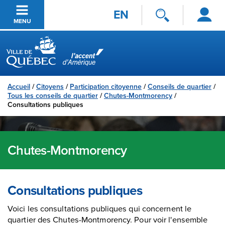
Se
Passer au contenu principal
EN
connecter
MENU
Ville de Québec
Accueil
/
Citoyens
/
Participation citoyenne
/
Conseils de quartier
/
Tous les conseils de quartier
/
Chutes-Montmorency
/
Consultations publiques
Chutes-Montmorency
Consultations publiques
Voici les consultations publiques qui concernent le
quartier des Chutes-Montmorency. Pour voir l'ensemble