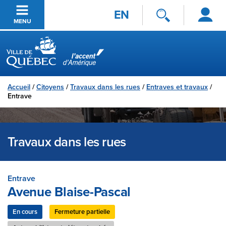
Se
Passer au contenu principal
EN
connecter
MENU
Ville de Québec
Accueil
/
Citoyens
/
Travaux dans les rues
/
Entraves et travaux
/
Entrave
Travaux dans les rues
Entrave
Avenue Blaise-Pascal
En cours
Fermeture partielle