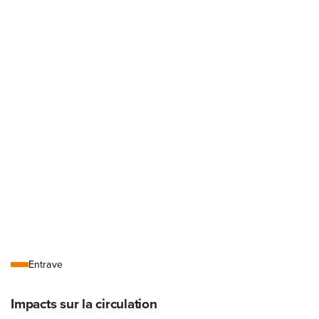
Légende
Entrave
Impacts sur la circulation