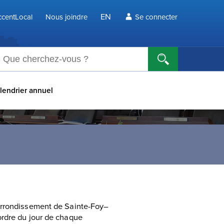
EN
centLocal
Nous joindre
Se connecter
echerche
lendrier annuel
'arrondissement de Sainte-Foy–
ordre du jour de chaque