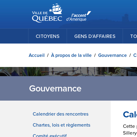
Ville de Québec
Passer au contenu principal
CITOYENS
GENS D’AFFAIRES
TO
Accueil
/
À propos de la ville
/
Gouvernance
/
C
Gouvernance
Cal
Calendrier des rencontres
Chartes, lois et règlements
Cette 
Siller
Comité exécutif