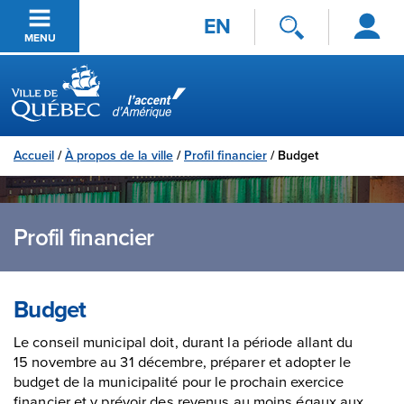
Se
Passer au contenu principal
EN
connecter
MENU
Ville de Québec
Accueil
/
À propos de la ville
/
Profil financier
/
Budget
Profil financier
Budget
Le conseil municipal doit, durant la période allant du
15 novembre au 31 décembre, préparer et adopter le
budget de la municipalité pour le prochain exercice
financier et y prévoir des revenus au moins égaux aux