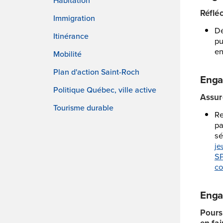
Réflé
Immigration
Dé
Itinérance
pu
en
Mobilité
Plan d'action Saint-Roch
Enga
Politique Québec, ville active
Assure
Tourisme durable
Re
pa
sé
je
S
co
Enga
Pours
en fai