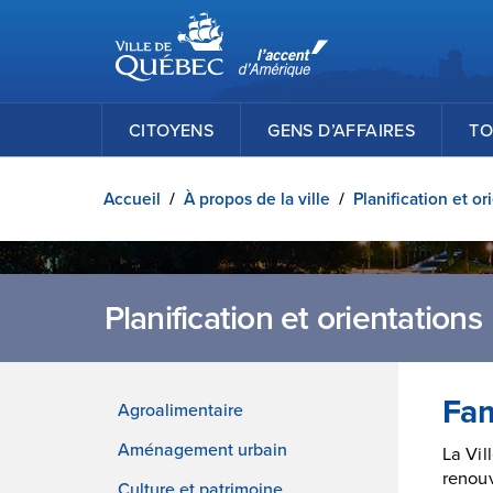
Ville de Québec
Passer au contenu principal
CITOYENS
GENS D’AFFAIRES
TO
Accueil
/
À propos de la ville
/
Planification et or
Planification et orientations
Fam
Agroalimentaire
Aménagement urbain
La Vil
renouv
Culture et patrimoine