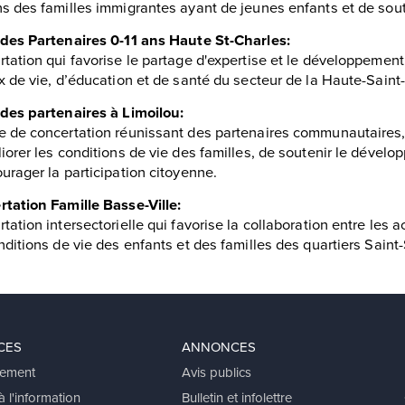
s des familles immigrantes ayant de jeunes enfants et de soute
des Partenaires 0-11 ans Haute St-Charles:
tation qui favorise le partage d'expertise et le développement 
x de vie, d’éducation et de santé du secteur de la Haute-Saint
des partenaires à Limoilou:
 de concertation réunissant des partenaires communautaires, i
iorer les conditions de vie des familles, de soutenir le dével
urager la participation citoyenne.
tation Famille Basse-Ville:
tation intersectorielle qui favorise la collaboration entre les a
nditions de vie des enfants et des familles des quartiers Saint
CES
ANNONCES
ement
Avis publics
 l'information
Bulletin et infolettre