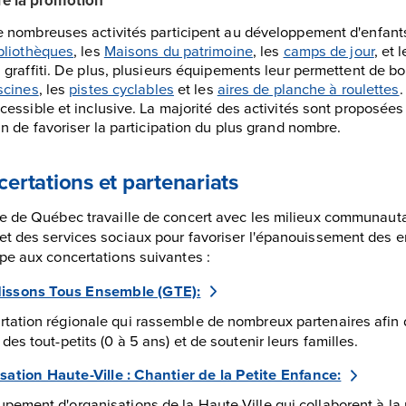
 nombreuses activités participent au développement d'enfants
bliothèques
, les
Maisons du patrimoine
, les
camps de jour
, et 
 graffiti. De plus, plusieurs équipements leur permettent de 
scines
, les
pistes cyclables
et les
aires de planche à roulettes
.
cessible et inclusive. La majorité des activités sont proposées
in de favoriser la participation du plus grand nombre.
ertations et partenariats
le de Québec travaille de concert avec les milieux communautai
et des services sociaux pour favoriser l'épanouissement des en
ipe aux concertations suivantes :
issons Tous Ensemble (GTE):
tation régionale qui rassemble de nombreux partenaires afin 
 des tout-petits (0 à 5 ans) et de soutenir leurs familles.
sation Haute-Ville : Chantier de la Petite Enfance:
pement d'organisations de la Haute-Ville qui collaborent à la