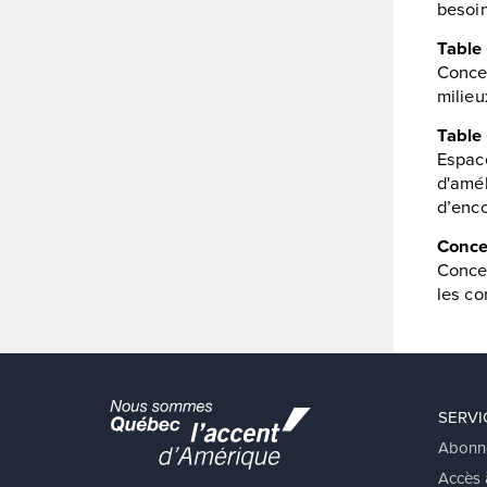
besoin
Table 
Concer
milieu
Table 
Espace
d'amél
d’enco
Concer
Concer
les co
SERVI
Abonn
Accès à