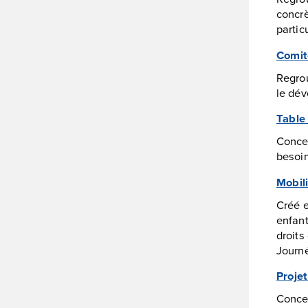
concrè
partic
Comit
Regrou
le dév
Table 
Concer
besoin
Mobili
Créé e
enfant
droits
Journé
Proje
Concer