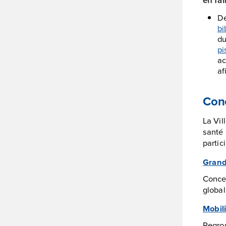
De
bi
du
pi
ac
af
Conc
La Vil
santé 
partic
Grand
Concer
global
Mobili
Regrou