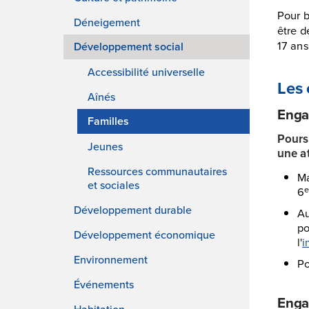
Pour b
Déneigement
être d
17 ans
Développement social
Accessibilité universelle
Les 
Aînés
Enga
Familles
Pours
Jeunes
une at
Ressources communautaires
Ma
et sociales
6
Développement durable
Au
po
Développement économique
l'
i
Environnement
Po
Événements
Enga
Habitation