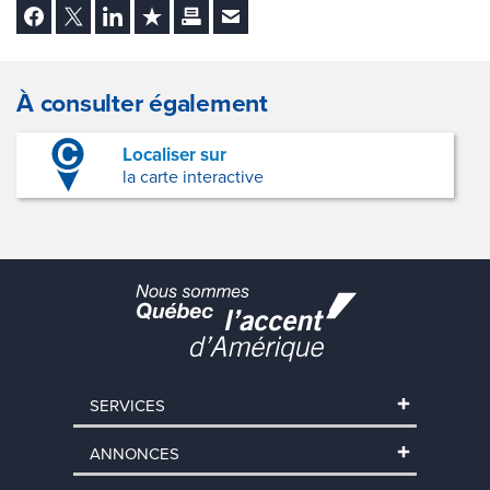
Facebook
Twitter
LinkedIn
Ajouter aux favoris
Imprimer
Envoyer Ã un ami
À consulter également
Localiser sur
la carte interactive
SERVICES
ANNONCES