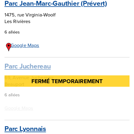
Parc Jean-Marc-Gauthier (Prévert)
1475, rue Virginia-Woolf
Les Rivières
6 allées
Google Maps
Parc Juchereau
69, Avenue Juchereau
Beauport
6 allées
Google Maps
Parc Lyonnais