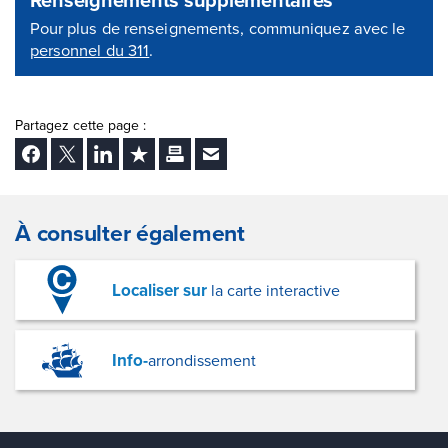
Pour plus de renseignements, communiquez avec le
personnel du 311
.
Partagez cette page :
Facebook
Twitter
LinkedIn
Ajouter aux favoris
Imprimer
Envoyer Ã un ami
À consulter également
Localiser sur
la carte interactive
Info-
arrondissement