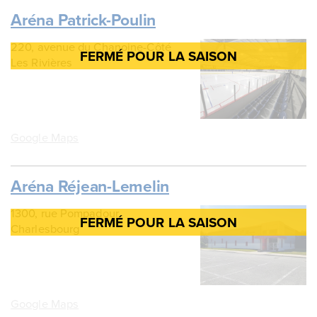
Aréna Patrick-Poulin
220, avenue du Chanoine-Côté
Les Rivières
Google Maps
Aréna Réjean-Lemelin
1300, rue Pompadour
Charlesbourg
Google Maps