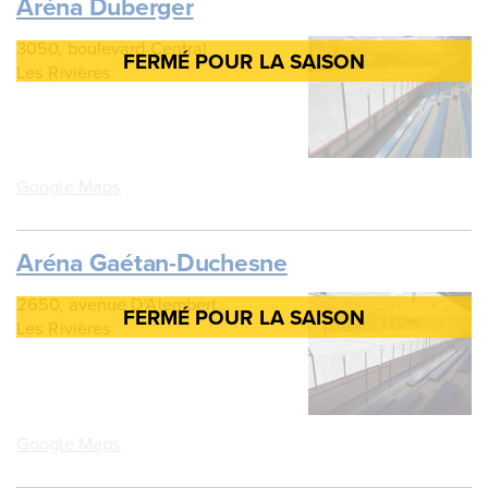
Aréna Duberger
3050, boulevard Central
Les Rivières
Google Maps
Aréna Gaétan-Duchesne
2650, avenue D'Alembert
Les Rivières
Google Maps