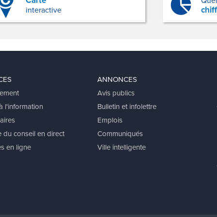
chif
interactive
CES
ANNONCES
ement
Avis publics
 l'information
Bulletin et infolettre
aires
Emplois
 du conseil en direct
Communiqués
s en ligne
Ville intelligente