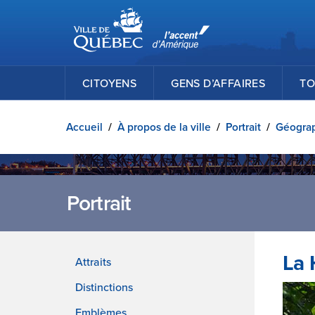
Ville de Québec
Passer au contenu principal
CITOYENS
GENS D’AFFAIRES
TO
Accueil
/
À propos de la ville
/
Portrait
/
Géogra
Portrait
La 
Attraits
Distinctions
Emblèmes