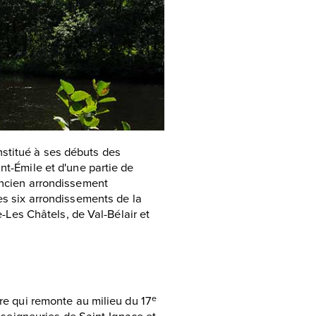
stitué à ses débuts des
nt-Émile et d'une partie de
'ancien arrondissement
des six arrondissements de la
e-Les Châtels, de Val-Bélair et
ire qui remonte au milieu du 17
e
s seigneuries de Saint-Ignace et