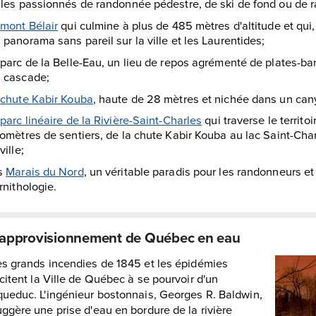
 les passionnés de randonnée pédestre, de ski de fond ou de r
e
mont Bélair
qui culmine à plus de 485 mètres d'altitude et qui
 panorama sans pareil sur la ville et les Laurentides;
 parc de la Belle-Eau, un lieu de repos agrémenté de plates-ba
 cascade;
a
chute Kabir Kouba
, haute de 28 mètres et nichée dans un can
e
parc linéaire de la Rivière-Saint-Charles
qui traverse le territo
lomètres de sentiers, de la chute Kabir Kouba au lac Saint-Cha
ville;
s
Marais du Nord
, un véritable paradis pour les randonneurs et 
ornithologie.
’approvisionnement de Québec en eau
es grands incendies de 1845 et les épidémies
citent la Ville de Québec à se pourvoir d'un
queduc. L'ingénieur bostonnais, Georges R. Baldwin,
ggère une prise d'eau en bordure de la rivière