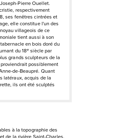
Joseph-Pierre Ouellet.
cristie, respectivement
8, ses fenêtres cintrées et
ge, elle constitue l'un des
 noyau villageois de ce
moniale tient aussi à son
e tabernacle en bois doré du
ournant du 18
siècle par
e
plus grands sculpteurs de la
 proviendrait possiblement
e-Anne-de-Beaupré. Quant
s latéraux, acquis de la
ette, ils ont été sculptés
vables à la topographie des
t de la rivière Saint-Charles.