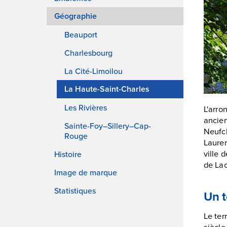
Géographie
Beauport
Charlesbourg
La Cité-Limoilou
La Haute-Saint-Charles
Les Rivières
L'arro
ancien
Sainte-Foy–Sillery–Cap-
Neufch
Rouge
Lauren
ville 
Histoire
de Lac
Image de marque
Statistiques
Un t
Le ter
siècle