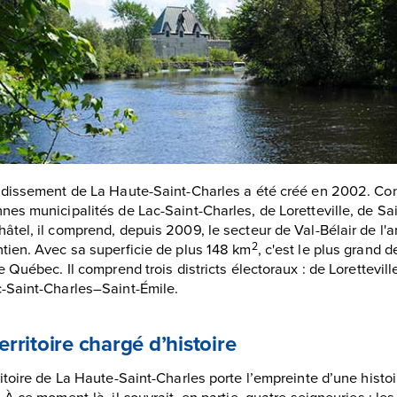
ndissement de La Haute-Saint-Charles a été créé en 2002. Con
nes municipalités de Lac-Saint-Charles, de Loretteville, de Sai
âtel, il comprend, depuis 2009, le secteur de Val-Bélair de l
tien. Avec sa superficie de plus 148 km
, c'est le plus grand 
2
de Québec. Il comprend trois districts électoraux : de Lorettevill
-Saint-Charles–Saint-Émile.
erritoire chargé d’histoire
ritoire de La Haute-Saint-Charles porte l’empreinte d’une histo
. À ce moment-là, il couvrait, en partie, quatre seigneuries : le