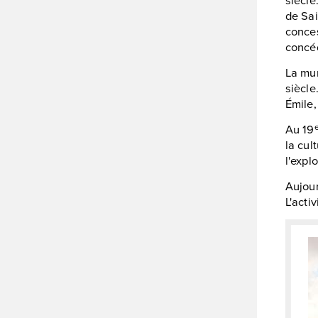
de Sai
conce
concé
La mun
siècle
Émile,
Au 19
la cul
l'expl
Aujour
L'acti