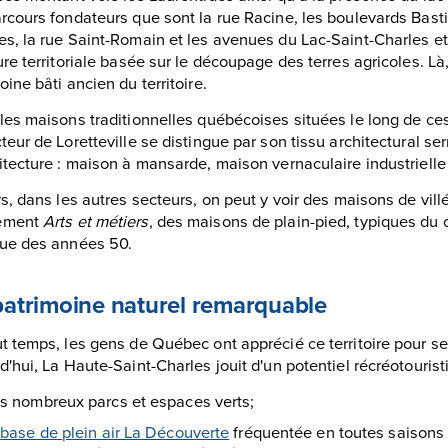
rcours fondateurs que sont la rue Racine, les boulevards Basti
s, la rue Saint-Romain et les avenues du Lac-Saint-Charles e
ure territoriale basée sur le découpage des terres agricoles. Là,
oine bâti ancien du territoire.
les maisons traditionnelles québécoises situées le long de ces
teur de Loretteville se distingue par son tissu architectural ser
itecture : maison à mansarde, maison vernaculaire industrielle
rs, dans les autres secteurs, on peut y voir des maisons de vill
ement
Arts et métiers
, des maisons de plain-pied, typiques du 
eue des années 50.
atrimoine naturel remarquable
t temps, les gens de Québec ont apprécié ce territoire pour s
d'hui, La Haute-Saint-Charles jouit d'un potentiel récréotourist
s nombreux parcs et espaces verts;
a
base de plein air La Découverte
fréquentée en toutes saisons 