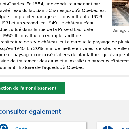
aint-Charles. En 1854, une conduite amenant par
avité l'eau du lac Saint-Charles jusqu'à Québec est
igée. Un premier barrage est construit entre 1926
t 1931 et un second, en 1949. Le château d'eau
tuel, situé dans la rue de la Prise-d'Eau, date
Barrage p
 1950. Il constitue un exemple tardif de
architecture de style château qui a marqué le paysage de plus
squ'en 1940. En 2019, afin de mettre en valeur ce site, la Vil
arterre paysager composé d'allées de plantations qui évoquent 
usine de traitement des eaux et a installé un parcours d'interpr
ésumant l'histoire de l'aqueduc à Québec.
ction de l'arrondissement
consulter également
Carte
Que