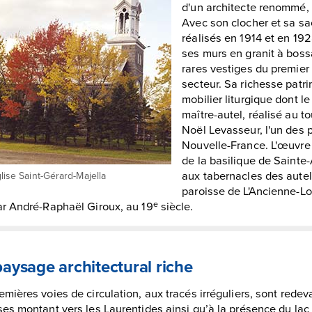
d'un architecte renommé, 
Avec son clocher et sa sa
réalisés en 1914 et en 192
ses murs en granit à bossa
rares vestiges du premier
secteur. Sa richesse patri
mobilier liturgique dont l
maître-autel, réalisé au t
Noël Levasseur, l'un des 
Nouvelle-France. L'œuvre
de la basilique de Saint
aux tabernacles des autel
lise Saint-Gérard-Majella
paroisse de L'Ancienne-Lor
ar André-Raphaël Giroux, au 19
siècle.
e
aysage architectural riche
emières voies de circulation, aux tracés irréguliers, sont rede
ses montant vers les Laurentides ainsi qu’à la présence du lac e