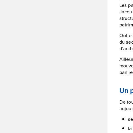
Les pa
Jacque
struct
patrim
Outre 
du sec
d’arch
Ailleu
mouv
banli
Un p
De tou
aujour
se
l