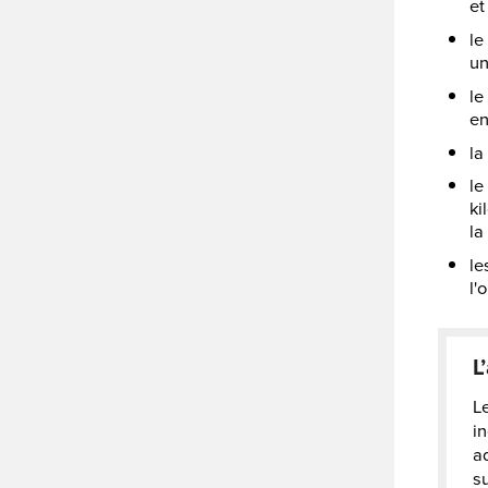
et
l
un
le
en
l
l
ki
la 
le
l'
L
L
in
a
su