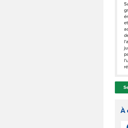
S
gr
ér
e
ac
de
l'
ju
p
l'
r
Se
À 