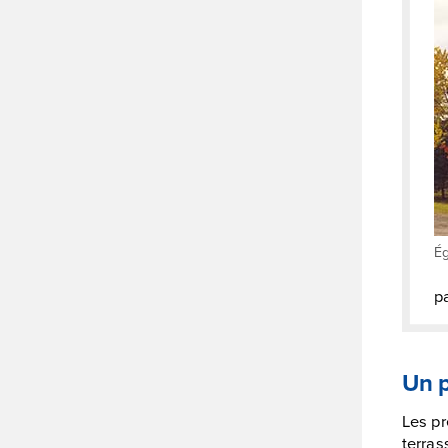
Ég
p
Un p
Les pr
terras