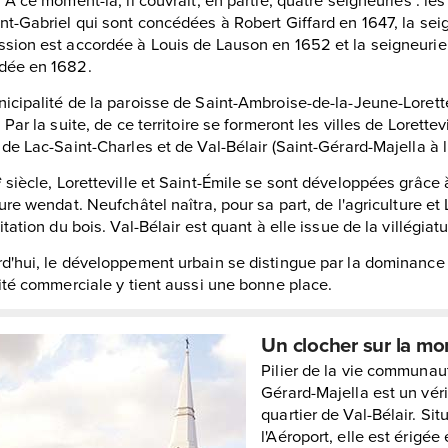
nt-Gabriel qui sont concédées à Robert Giffard en 1647, la sei
ssion est accordée à Louis de Lauson en 1652 et la seigneu
dée en 1682.
icipalité de la paroisse de Saint-Ambroise-de-la-Jeune-Loret
. Par la suite, de ce territoire se formeront les villes de Lorette
 de Lac-Saint-Charles et de Val-Bélair (Saint-Gérard-Majella à 
siècle, Loretteville et Saint-Émile se sont développées grâce à
e
ture wendat. Neufchâtel naîtra, pour sa part, de l'agriculture et
oitation du bois. Val-Bélair est quant à elle issue de la villégiatu
d'hui, le développement urbain se distingue par la dominance d
vité commerciale y tient aussi une bonne place.
Un clocher sur la m
Pilier de la vie communaut
Gérard-Majella est un vé
quartier de Val-Bélair. Si
l'Aéroport, elle est érigé