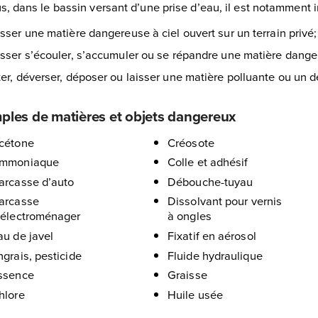
s, dans le bassin versant d’une prise d’eau, il est notamment in
isser une matière dangereuse à ciel ouvert sur un terrain privé;
isser s’écouler, s’accumuler ou se répandre une matière dang
ter, déverser, déposer ou laisser une matière polluante ou un 
ples de matières et objets dangereux
cétone
Créosote
mmoniaque
Colle et adhésif
arcasse d’auto
Débouche-tuyau
arcasse
Dissolvant pour vernis
’électroménager
à ongles
au de javel
Fixatif en aérosol
ngrais, pesticide
Fluide hydraulique
ssence
Graisse
hlore
Huile usée