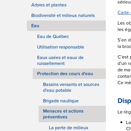
sérieu
Arbres et plantes
Carte 
Biodiversité et milieux naturels
Les ob
Eau
les ég
Eau de Québec
S’en d
la bio
Utilisation responsable
C’est 
Eaux usées et eaux de
d’un r
ruissellement
de mat
Protection des cours d'eau
contam
Ce mêm
Bassins versants et sources
d'eau potable
Disp
Brigade nautique
Menaces et actions
Le règ
préventives
La
La perte de milieux
Ch