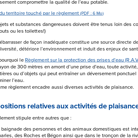
sement compromettre la qualité de l’eau potable.
du territoire touché par le règlement
(PDF : 6
Mo
)
jets et substances dangereuses doivent être tenus loin des co
outs ou les toilettes!)
ébarrasser de façon inadéquate constitue une source directe de 
diversité, détériore l’environnement et induit des enjeux de san
pourquoi le
Règlement sur la protection des prises d’eau (R.A.
ayon de 300 mètres en amont d’une prise d’eau, toute activité, 
ières ou d’objets qui peut entraîner un déversement ponctuel 
iner l’eau.
e règlement encadre aussi diverses activités de plaisance.
ositions relatives aux activités de plaisanc
lement stipule entre autres que :
 baignade des personnes et des animaux domestiques est inter
arles, des Roches et Bégon ainsi que dans le tronçon de la riv