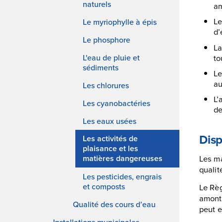
naturels
am
Le
Le myriophylle à épis
d’
Le phosphore
La
to
L'eau de pluie et
sédiments
Le
au
Les chlorures
L’
Les cyanobactéries
de
Les eaux usées
Disp
Les activités de
plaisance et les
Les ma
matières dangereuses
qualit
Les pesticides, engrais
et composts
Le Règ
amont 
Qualité des cours d’eau
peut e
Installations municipales