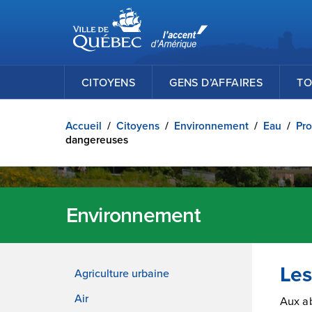
Ville de Québec
Passer au contenu principal
CITOYENS
GENS D’AFFAIRES
TO
Accueil
/
Citoyens
/
Environnement
/
Eau
/
Pro
dangereuses
Environnement
Les
Agriculture urbaine
Air
Aux ab