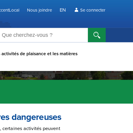
EN
centLocal
Nous joindre
Se connecter
echerche
 activités de plaisance et les matières
ères dangereuses
, certaines activités peuvent