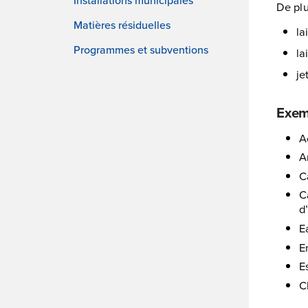
De plu
Matières résiduelles
la
Programmes et subventions
la
je
Exem
A
A
C
C
d
E
E
E
C