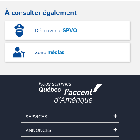
À consulter également
SPVQ
Découvrir le
médias
Zone
SERVICES
ANNONCES