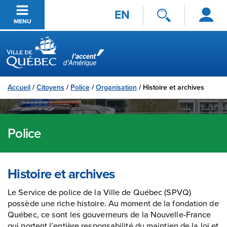
Se
Passer au contenu principal
EN
connecter
MENU
Ville de Québec
Accueil
/
Citoyens
/
Police
/
Organisation
/
Histoire et archives
Police
Histoire et archives
Le Service de police de la Ville de Québec (SPVQ)
possède une riche histoire. Au moment de la fondation de
Québec, ce sont les gouverneurs de la Nouvelle-France
qui portent l’entière responsabilité du maintien de la loi et