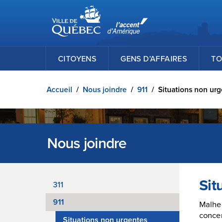
Ville de Québec
Passer au contenu principal
CITOYENS
GENS D’AFFAIRES
TO
Accueil
/
Nous joindre
/
911
/
Situations non ur
Nous joindre
Sit
311
911
Malheu
concer
Situations non urgentes