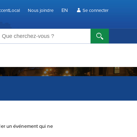
EN
centLocal
Nous joindre
Se connecter
echerche
ler un événement qui ne