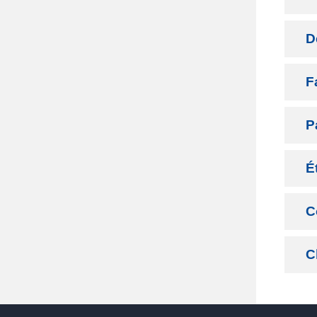
D
F
P
É
C
C