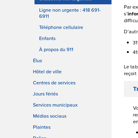
Par ex
Ligne non urgente : 418 691-
s’
info
6911
difficu
Téléphone cellulaire
D’autr
Enfants
31
À propos du 911
41
Élus
Le tab
Hôtel de ville
reçoit
Centres de services
T
Jours fériés
Services municipaux
Vo
re
Médias sociaux
en
Plaintes
Police