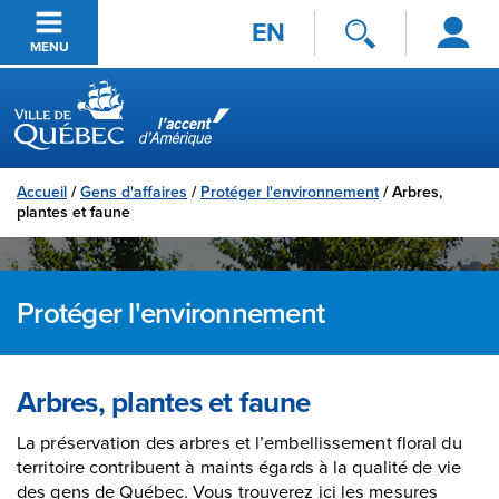
Se
Passer au contenu principal
EN
connecter
MENU
Ville de Québec
Accueil
/
Gens d'affaires
/
Protéger l'environnement
/
Arbres,
plantes et faune
Protéger l'environnement
Arbres, plantes et faune
La préservation des arbres et l’embellissement floral du
territoire contribuent à maints égards à la qualité de vie
des gens de Québec. Vous trouverez ici les mesures