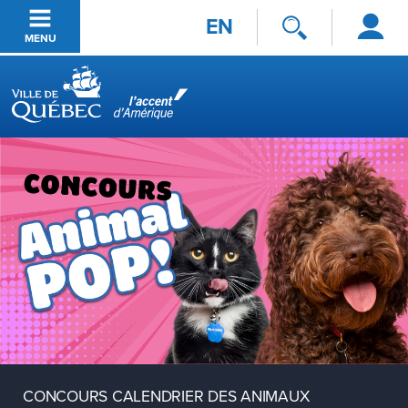
Se
Passer au contenu principal
EN
connecter
MENU
Ville de Québec