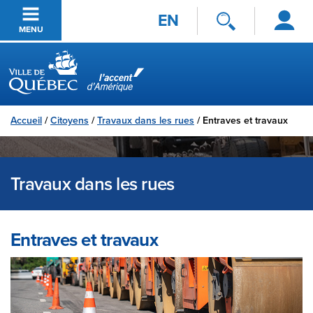
Se
Passer au contenu principal
EN
connecter
MENU
Ville de Québec
Accueil
/
Citoyens
/
Travaux dans les rues
/
Entraves et travaux
Travaux dans les rues
Entraves et travaux