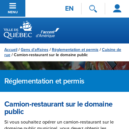
Se
Passer au contenu principal
EN
connecter
MENU
Ville de Québec
Accueil
/
Gens d'affaires
/
Réglementation et permis
/
Cuisine de
rue
/
Camion-restaurant sur le domaine public
Réglementation et permis
Camion-restaurant sur le domaine
public
Si vous souhaitez opérer un camion-restaurant sur le
domaine public municipal, vous devez obtenir les