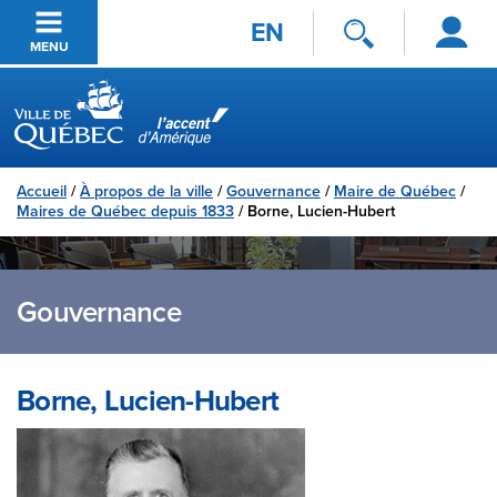
Se
Passer au contenu principal
EN
connecter
MENU
Ville de Québec
Accueil
/
À propos de la ville
/
Gouvernance
/
Maire de Québec
/
Maires de Québec depuis 1833
/
Borne, Lucien-Hubert
Gouvernance
Borne, Lucien-Hubert