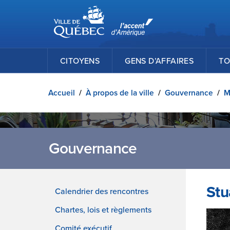
Ville de Québec
Passer au contenu principal
CITOYENS
GENS D’AFFAIRES
TO
Accueil
/
À propos de la ville
/
Gouvernance
/
M
Gouvernance
Stu
Calendrier des rencontres
Chartes, lois et règlements
Comité exécutif