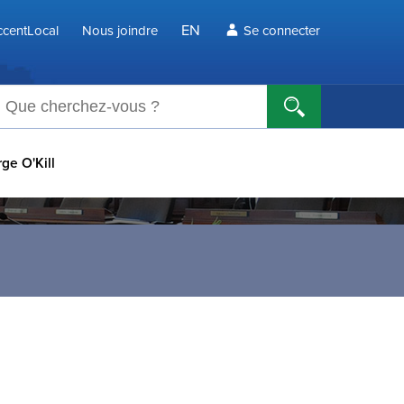
EN
centLocal
Nous joindre
Se connecter
echerche
rge O'Kill