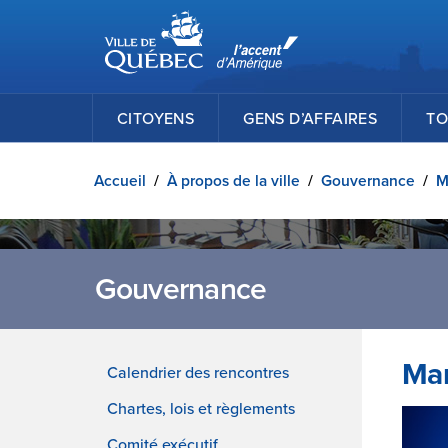
Ville de Québec
Passer au contenu principal
CITOYENS
GENS D’AFFAIRES
TO
Accueil
/
À propos de la ville
/
Gouvernance
/
M
Gouvernance
Mar
Calendrier des rencontres
Chartes, lois et règlements
Comité exécutif