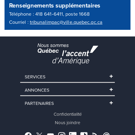
Renseignements supplémentaires
Téléphone : 418 641‑6411, poste 1668
Courriel :
tribunalimpac@ville.quebec.qc.ca
SERVICES
ANNONCES
PARTENAIRES
Confidentialité
Nous joindre
Facebook
Twitter
YouTube
Instagram
LinkedIn
TikTok
RSS
Abonnement