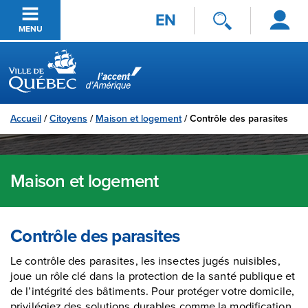
Se
Passer au contenu principal
EN
connecter
MENU
Ville de Québec
Accueil
/
Citoyens
/
Maison et logement
/
Contrôle des parasites
Maison et logement
Contrôle des parasites
Le contrôle des parasites, les insectes jugés nuisibles,
joue un rôle clé dans la protection de la santé publique et
de l’intégrité des bâtiments. Pour protéger votre domicile,
privilégiez des solutions durables comme la modification