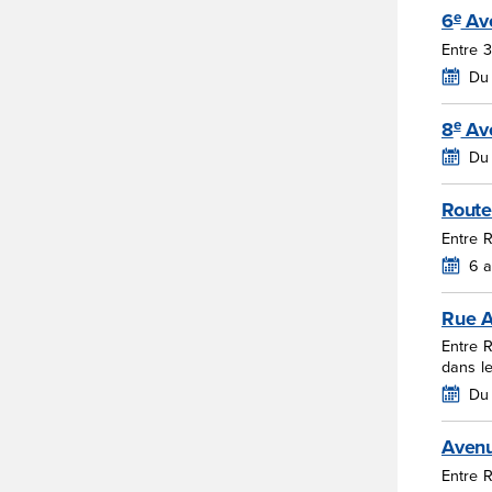
e
6
Av
Entre 3
Du 
e
8
Av
Du 
Route
Entre 
6 
Rue A
Entre 
dans l
Du 
Avenu
Entre R