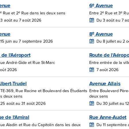
e
enue
6
Avenue
e
e
e
e
Rue et 2
Rue dans les deux sens
Entre 2
Rue et 3
Rue
3 août au 7 août 2026
Du 3 août au 7 a
e
enue
8
Avenue
15 juin au 7 septembre 2026
Du 8 juillet au 2
 de l'Aéroport
Route de l'Aéropo
Rue André-Gide et Rue St-Marc
Entre entrée de la vi
août 2026
7 août 2026
lbert-Trudel
Avenue Allais
RTE-369, Rue Racine et Boulevard des Étudiants
Entre Boulevard Père-
es deux sens
deux sens
25 août au 31 août 2026
Du 30 juillet au 
e de l'Amiral
Rue Anne-Audet
ue Aladin et Rue du Capitolin dans les deux
Du 11 septembre 