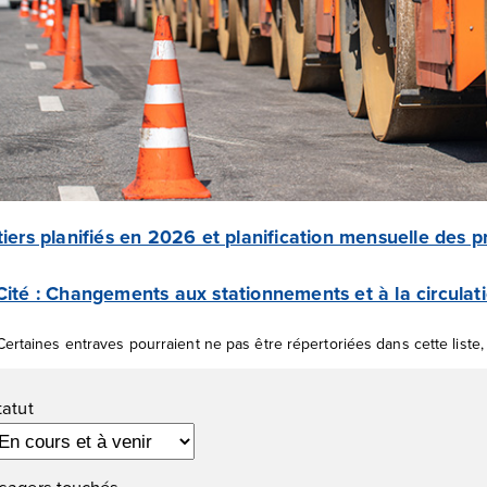
iers planifiés en 2026 et planification mensuelle des p
ité : Changements aux stationnements et à la circulat
Certaines entraves pourraient ne pas être répertoriées dans cette liste,
ltres
tatut
sagers touchés