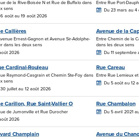
Rue de la Rive-Boisée N et Rue de Buffalo dans
Entre Rue Port-Dauph
ux sens
Du 23 mars au 4
6 août au 19 août 2026
e Callières
Avenue de la Cap
Avenue Ernest-Gagnon et Avenue Sir-Adolphe-
Entre Chemin de la C
er dans les deux sens
dans les deux sens
 août 2026
Du 11 septembre 
e Cardinal-Rouleau
Rue Careau
Rue Raymond-Casgrain et Chemin Ste-Foy dans
Entre Rue Lemieux et
ux sens
Du 5 août au 12 
30 juillet au 12 août 2026
e Carillon, Rue Saint-Vallier O
Rue Chambalon
Rue de Jumonville et Rue Durocher
Du 5 avril 2021 
 août 2026
vard Champlain
Avenue du Chano