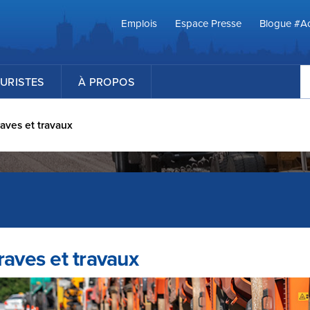
Emplois
Espace Presse
Blogue #Ac
R
URISTES
À PROPOS
aves et travaux
raves et travaux