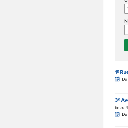
N
e
1
Ru
Du
e
3
Av
Entre 
Du 