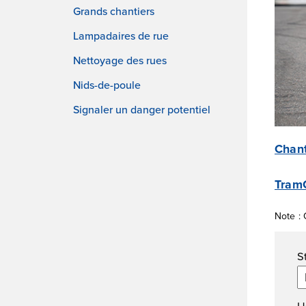
Grands chantiers
Lampadaires de rue
Nettoyage des rues
Nids-de-poule
Signaler un danger potentiel
Chant
TramC
Note : 
Fi
S
U