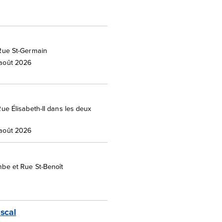
Rue St-Germain
7 août 2026
ue Élisabeth-II dans les deux
7 août 2026
be et Rue St-Benoît
scal