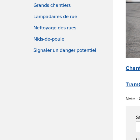
Grands chantiers
Lampadaires de rue
Nettoyage des rues
Nids-de-poule
Signaler un danger potentiel
Chant
TramC
Note : 
Fi
S
U