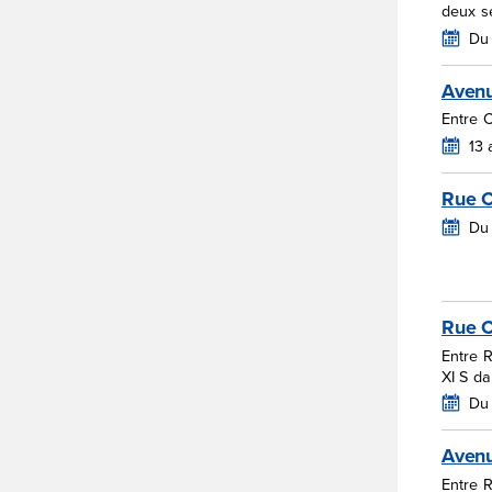
deux s
Du
Aven
Entre 
13
Rue 
Du 
Rue C
Entre 
XI S d
Du 
Aven
Entre R