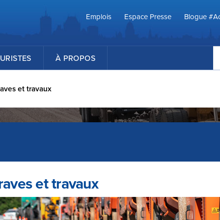
Emplois
Espace Presse
Blogue #Ac
R
URISTES
À PROPOS
aves et travaux
raves et travaux