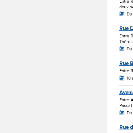
Entre R
deux s
Du 
Rue 
Entre 
Thérès
Du
Rue B
Entre 
18
Avenu
Entre A
Pascal
Du 
Rue d