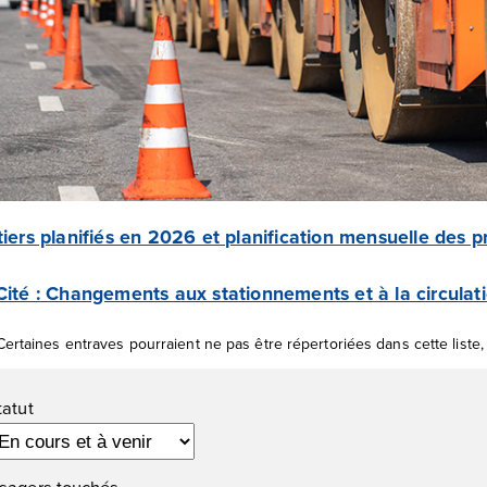
iers planifiés en 2026 et planification mensuelle des p
ité : Changements aux stationnements et à la circulat
Certaines entraves pourraient ne pas être répertoriées dans cette liste,
ltres
tatut
sagers touchés