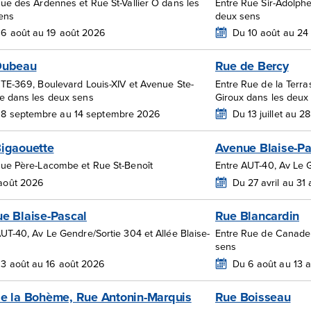
ue des Ardennes et Rue St-Vallier O dans les
Entre Rue Sir-Adolph
ens
deux sens
6 août au 19 août 2026
Du 10 août au 24
Dubeau
Rue de Bercy
RTE-369, Boulevard Louis-XIV et Avenue Ste-
Entre Rue de la Terra
e dans les deux sens
Giroux dans les deux
 8 septembre au 14 septembre 2026
Du 13 juillet au 
igaouette
Avenue Blaise-Pa
Rue Père-Lacombe et Rue St-Benoît
Entre AUT-40, Av Le 
 août 2026
Du 27 avril au 31
e Blaise-Pascal
Rue Blancardin
UT-40, Av Le Gendre/Sortie 304 et Allée Blaise-
Entre Rue de Canadel
sens
3 août au 16 août 2026
Du 6 août au 13 
e la Bohème, Rue Antonin-Marquis
Rue Boisseau