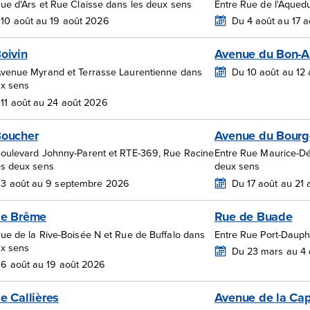
Rue d'Ars et Rue Claisse dans les deux sens
Entre Rue de l'Aque
10 août au 19 août 2026
Du 4 août au 17 
oivin
Avenue du Bon-A
Avenue Myrand et Terrasse Laurentienne dans
Du 10 août au 12
ux sens
11 août au 24 août 2026
Boucher
Avenue du Bourg
Boulevard Johnny-Parent et RTE-369, Rue Racine
Entre Rue Maurice-Dér
es deux sens
deux sens
 3 août au 9 septembre 2026
Du 17 août au 21
de Brême
Rue de Buade
Rue de la Rive-Boisée N et Rue de Buffalo dans
Entre Rue Port-Dauph
ux sens
Du 23 mars au 4
6 août au 19 août 2026
e Callières
Avenue de la Cap