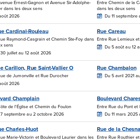
Avenue Ernest-Gagnon et Avenue Sir-Adolphe-
Entre Chemin de la C
er dans les deux sens
dans les deux sens
 août 2026
Du 11 septembre 
e Cardinal-Rouleau
Rue Careau
Rue Raymond-Casgrain et Chemin Ste-Foy dans
Entre Rue Lemieux et
ux sens
Du 5 août au 12 
30 juillet au 12 août 2026
e Carillon, Rue Saint-Vallier O
Rue Chambalon
Rue de Jumonville et Rue Durocher
Du 5 avril 2021 
 août 2026
vard Champlain
Boulevard Chares
ôte de l'Église et Chemin du Foulon
Entre Rue du Pont e
 7 septembre au 2 octobre 2026
Du 11 mars 2025 
e Charles-Huot
Rue de la Chesn
ue Marie-Victorin et Boulevard Laurier dans les
Entre Rue Routhier 