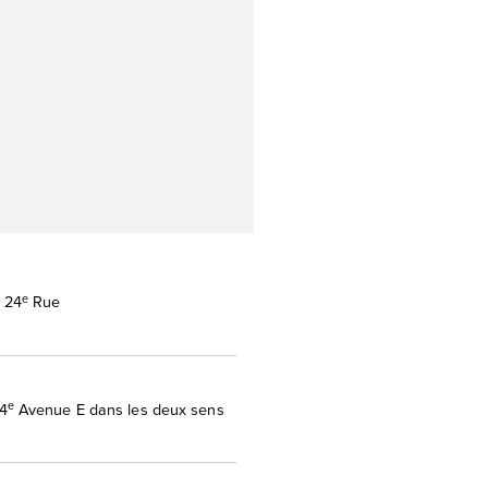
e
 24
Rue
e
4
Avenue E dans les deux sens