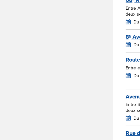
68
R
Entre 
deux s
Du 
e
8
Av
Du 
Route
Entre e
Du 
Avenu
Entre B
deux s
Du 
Rue d