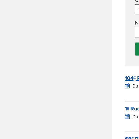
N
e
104
Du 
e
1
Ru
Du
e