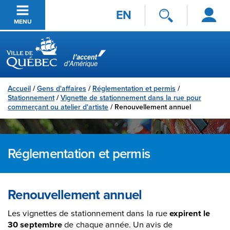
Se
Passer au contenu principal
EN
connecter
MENU
Ville de Québec
Accueil
/
Gens d'affaires
/
Réglementation et permis
/
Stationnement
/
Vignette de stationnement dans la rue pour
commerçant ou atelier d'artiste
/
Renouvellement annuel
Réglementation et permis
Renouvellement annuel
Les vignettes de stationnement dans la rue
expirent le
30 septembre
de chaque année. Un avis de