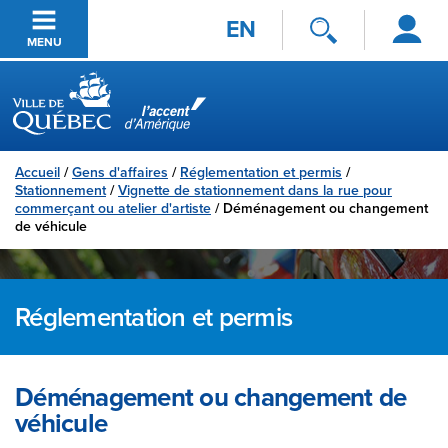
Se
Passer au contenu principal
EN
connecter
MENU
Ville de Québec
Accueil
/
Gens d'affaires
/
Réglementation et permis
/
Stationnement
/
Vignette de stationnement dans la rue pour
commerçant ou atelier d'artiste
/
Déménagement ou changement
de véhicule
Réglementation et permis
Déménagement ou changement de
véhicule