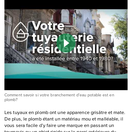
Vidéo "
Comment savoir si votre branchement d'eau potable est en
"
plomb?
Les tuyaux en plomb ont une apparence grisâtre et mate.
De plus, le plomb étant un matériau mou et malléable, il
vous sera facile d’y faire une marque en passant un
tournevis ou un objet rigide sur la paroi extérieure du