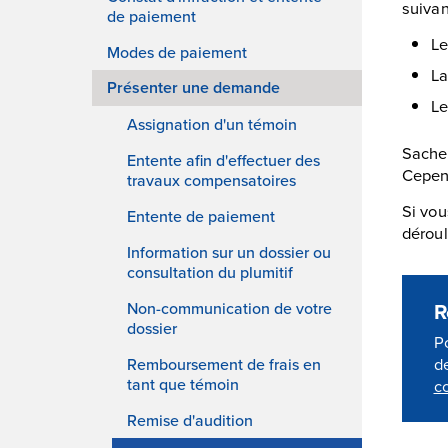
suivan
de paiement
L
Modes de paiement
L
Présenter une demande
L
Assignation d'un témoin
Sachez
Entente afin d'effectuer des
Cepend
travaux compensatoires
Si vou
Entente de paiement
déroul
Information sur un dossier ou
consultation du plumitif
R
Non-communication de votre
dossier
P
d
Remboursement de frais en
tant que témoin
c
Remise d'audition