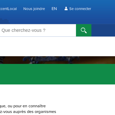
EN
centLocal
Nous joindre
Se connecter
echerche
ique, ou pour en connaître
ez-vous auprès des organismes