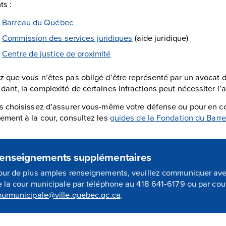
ts :
e
Barreau du Québec
a
Commission des services juridiques
(aide juridique)
e
Centre de justice de proximité
 que vous n’êtes pas obligé d’être représenté par un avocat d
ant, la complexité de certaines infractions peut nécessiter l’a
s choisissez d’assurer vous-même votre défense ou pour en co
ement à la cour, consultez les
guides de la Fondation du Barr
enseignements supplémentaires
our de plus amples renseignements, veuillez communiquer avec
e la cour municipale par téléphone au 418 641‑6179 ou par cour
ourmunicipale@ville.quebec.qc.ca
.