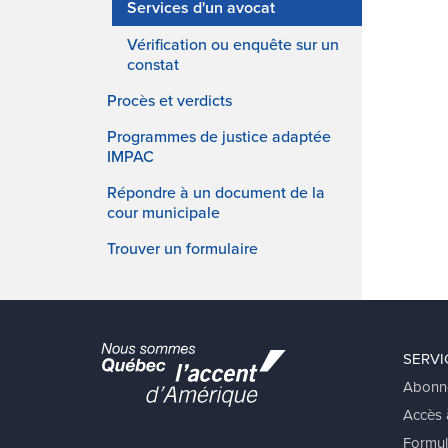
Services d'un avocat
Vérification ou enquête sur un
constat
Procès et verdicts
Programmes de justice adaptée
IMPAC
Répondre à un document de la
cour municipale
Trouver un formulaire
SERVI
Abonn
Accès à
Formul