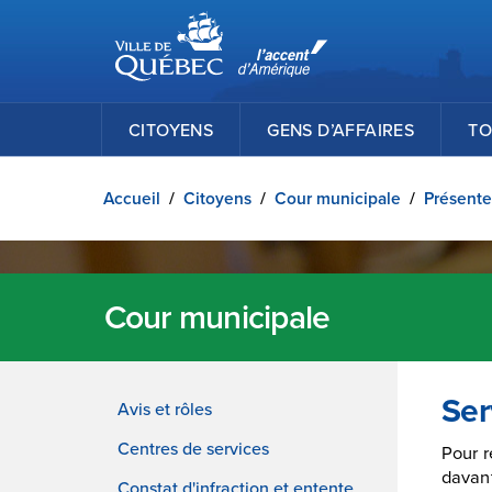
Ville de Québec
Passer au contenu principal
CITOYENS
GENS D’AFFAIRES
TO
Accueil
/
Citoyens
/
Cour municipale
/
Présent
Cour municipale
Ser
Avis et rôles
Centres de services
Pour r
davan
Constat d'infraction et entente