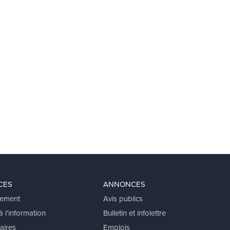
CES
ANNONCES
ement
Avis publics
 l'information
Bulletin et infolettre
aires
Emplois