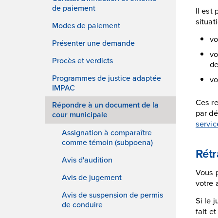
de paiement
Il est
situati
Modes de paiement
vo
Présenter une demande
vo
Procès et verdicts
de
Programmes de justice adaptée
vo
IMPAC
Ces re
Répondre à un document de la
par dé
cour municipale
servic
Assignation à comparaître
comme témoin (subpoena)
Rétr
Avis d'audition
Vous 
Avis de jugement
votre 
Avis de suspension de permis
Si le 
de conduire
fait e