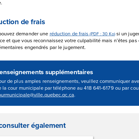
e.
ction de frais
pouvez demander une
réduction de frais
si un juge
(PDF : 30
Ko
)
e et que vous reconnaissez votre culpabilité mais n’êtes pas 
émentaires engendrés par le jugement.
enseignements supplémentaires
our de plus amples renseignements, veuillez communiquer avec
e la cour municipale par téléphone au 418 641‑6179 ou par cour
ourmunicipale@ville.quebec.qc.ca
.
consulter également