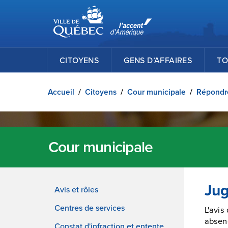
Ville de Québec
Passer au contenu principal
CITOYENS
GENS D’AFFAIRES
TO
Accueil
/
Citoyens
/
Cour municipale
/
Répondre
Cour municipale
Jug
Avis et rôles
Centres de services
L'avis
absen
Constat d'infraction et entente