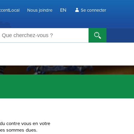
EN
centLocal
Nous joindre
Se connecter
echerche
du contre vous en votre
 les sommes dues.