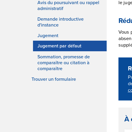
le jug
Avis du poursuivant ou rappel
administratif
Rédu
Demande introductive
d'instance
Vous 
Jugement
absenc
suppl
Jugement par défaut
Sommation, promesse de
comparaître ou citation à
R
comparaître
P
Trouver un formulaire
d
c
À 