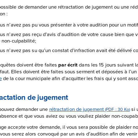
 possible de demander une rétractation de jugement ou une rédu
on :
us n’avez pas pu vous présenter à votre audition pour un motif
us n’avez pas reçu d’avis d’audition de votre cause bien que 
 non-culpabilité;
us n’avez pas su qu’un constat d’infraction avait été délivré c
quêtes doivent être faites
par écrit
dans les 15 jours suivant l
faut. Elles doivent être faites sous serment et déposées à l’u
e
de la cour municipale afin d’acquitter les frais qui y sont ass
actation de jugement
pouvez demander une
rétractation de jugement
si 
(PDF : 30
Ko
)
absence et que vous aviez ou vous vouliez plaider non-coupable
juge accepte votre demande, il vous sera possible de plaider n
t vous serez alors convoqué par un avis d’audition afin de veni